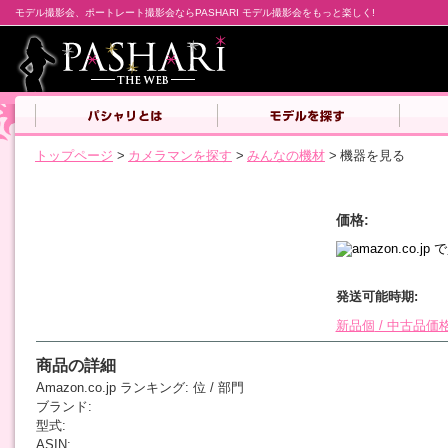
モデル撮影会、ポートレート撮影会ならPASHARI モデル撮影会をもっと楽しく!
トップページ
>
カメラマンを探す
>
みんなの機材
>
機器を見る
価格:
発送可能時期:
新品個
/ 中古品価
商品の詳細
Amazon.co.jp
ランキング: 位 /
部門
ブランド:
型式:
ASIN: