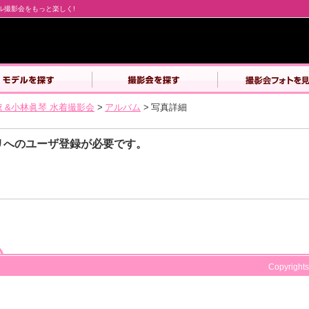
デル撮影会をもっと楽しく!
え&小林眞琴 水着撮影会
>
アルバム
>
写真詳細
リへのユーザ登録が必要です。
Copyrights