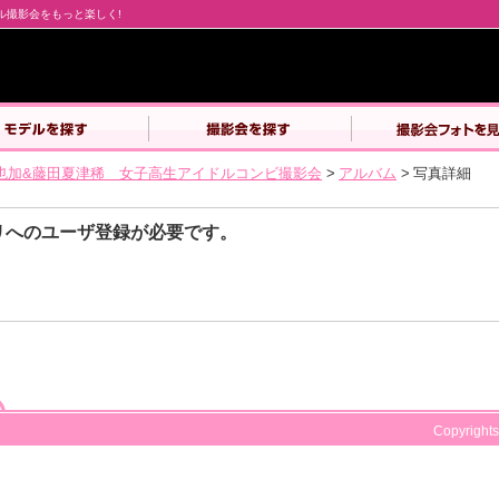
デル撮影会をもっと楽しく!
也加&藤田夏津稀 女子高生アイドルコンビ撮影会
>
アルバム
>
写真詳細
リへのユーザ登録が必要です。
Copyrights