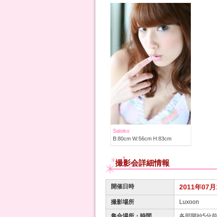
Satoko
B:80cm W:56cm H:83cm
撮影会詳細情報
開催日時
2011年07月
撮影場所
Luxoon
集合場所・時間
各部開始5分