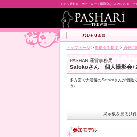
モデル撮影会、ポートレート撮影会ならPASHARI モ
トップページ
>
撮影会を探す
>
過去に
PASHARI運営事務局
Satokoさん 個人撮影会
多方面で大活躍のSatokoさんが個
う♪
掲示板を見る(1件
参加モデル