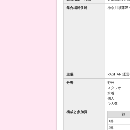
集合場所住所
神奈川県藤沢市片
主催
PASHARI運
分野
野外
スタジオ
水着
個人
少人数
構成と参加費
部
1部
2部