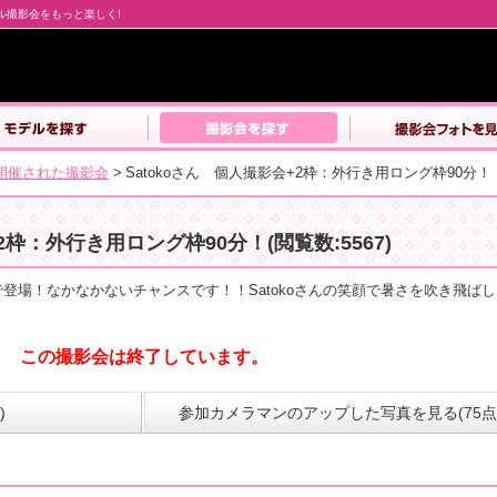
デル撮影会をもっと楽しく!
開催された撮影会
>
Satokoさん 個人撮影会+2枠：外行き用ロング枠90分！
+2枠：外行き用ロング枠90分！
(閲覧数:5567)
撮で登場！なかなかないチャンスです！！Satokoさんの笑顔で暑さを吹き飛ば
この撮影会は終了しています。
)
参加カメラマンのアップした写真を見る(75点