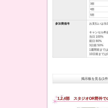
3部
4部
5部
参加費備考
お支払いは当
キャンセル料
当日 100%
前日 80%
3日前 50%
1週間前までは
10日前までは
掲示板を見る(1件
1,2,4部 スタジオOR野外