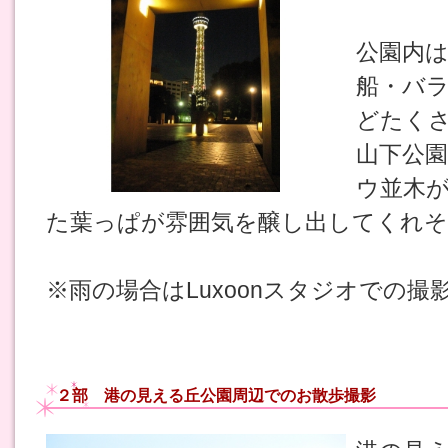
公園内
船・バ
どたく
山下公
ウ並木
た葉っぱが雰囲気を醸し出してくれそ
※雨の場合はLuxoonスタジオでの撮
２部 港の見える丘公園周辺でのお散歩撮影