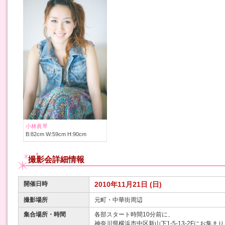
小林眞琴
B:82cm W:59cm H:90cm
撮影会詳細情報
開催日時
2010年11月21日 (日)
撮影場所
元町・中華街周辺
集合場所・時間
各部スタート時間10分前に、
神奈川県横浜市中区新山下1-5-13-2Fにお集ま