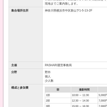
現地までご案内致します。
集合場所住所
神奈川県横浜市中区新山下1-5-13-2F
主催
PASHARI運営事務局
分野
野外
個人
少人数
構成と参加費
部
撮影時間
1部
10:00 ～ 11:30
5,000
2部
12:30 ～ 14:30
7,000
3部
15:00 ～ 16:30
7,000