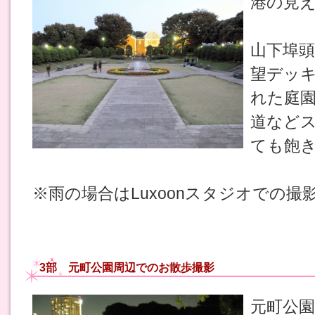
港の見
山下埠
望デッ
れた庭
道など
ても飽
※雨の場合はLuxoonスタジオでの撮
3部 元町公園周辺でのお散歩撮影
元町公