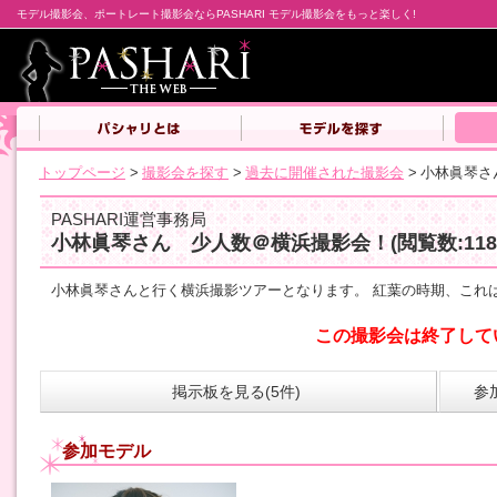
モデル撮影会、ポートレート撮影会ならPASHARI モデル撮影会をもっと楽しく!
トップページ
>
撮影会を探す
>
過去に開催された撮影会
>
小林眞琴さ
PASHARI運営事務局
小林眞琴さん 少人数＠横浜撮影会！
(閲覧数:118
小林眞琴さんと行く横浜撮影ツアーとなります。 紅葉の時期、これ
この撮影会は終了して
掲示板を見る(5件)
参
参加モデル