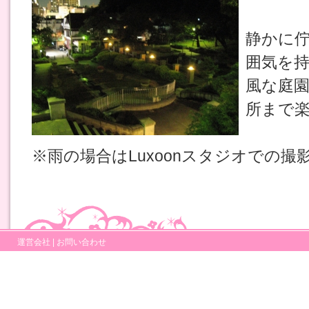
静かに
囲気を
風な庭
所まで
※雨の場合はLuxoonスタジオでの撮
運営会社
|
お問い合わせ