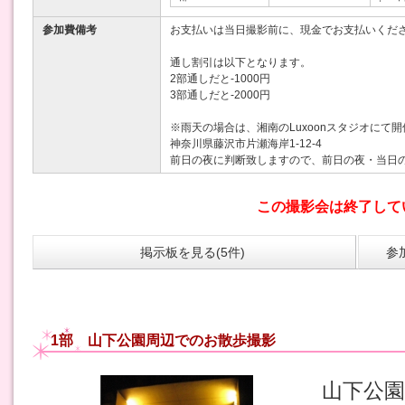
参加費備考
お支払いは当日撮影前に、現金でお支払いくだ
通し割引は以下となります。
2部通しだと-1000円
3部通しだと-2000円
※雨天の場合は、湘南のLuxoonスタジオにて
神奈川県藤沢市片瀬海岸1-12-4
前日の夜に判断致しますので、前日の夜・当日
この撮影会は終了して
掲示板を見る(5件)
参
1部 山下公園周辺でのお散歩撮影
山下公