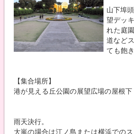
山下埠
望デッ
れた庭
道など
ても飽
【集合場所】
港が見える丘公園の展望広場の屋根下
雨天決行。
大嵐の場合は江ノ島または横浜でのス