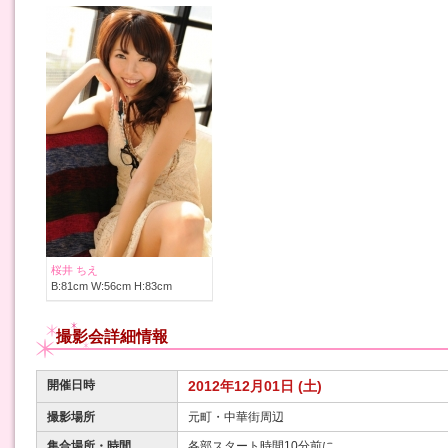
桜井 ちえ
B:81cm W:56cm H:83cm
撮影会詳細情報
開催日時
2012年12月01日 (土)
撮影場所
元町・中華街周辺
集合場所・時間
各部スタート時間10分前に、