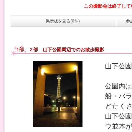
この撮影会は終了して
掲示板を見る(0件)
参
1部、２部 山下公園周辺でのお散歩撮影
山下公
公園内
船・バ
どたく
山下公
ウ並木