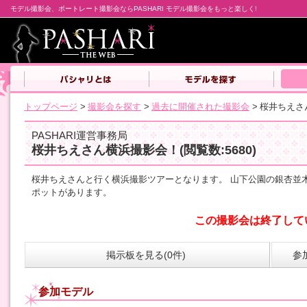
モデル撮影会、ポートレート撮影会ならPASHARI モデル撮影会をもっと楽しく!
トップページ
>
撮影会を探す
>
過去に開催された撮影会
>
桜井ちえさ
PASHARI運営事務局
桜井ちえさん横浜撮影会！
(閲覧数:5680)
桜井ちえさんと行く横浜撮影ツアーとなります。 山下公園の銀杏並
ポットがあります。
この撮影会は終了して
掲示板を見る(0件)
参
参加モデル