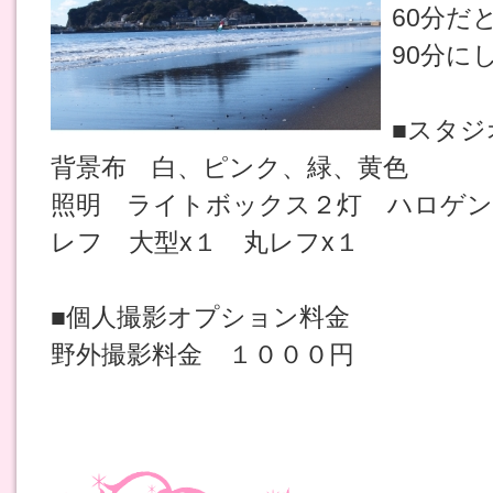
60分だ
90分に
■スタジ
背景布 白、ピンク、緑、黄色
照明 ライトボックス２灯 ハロゲン
レフ 大型x１ 丸レフx１
■個人撮影オプション料金
野外撮影料金 １０００円