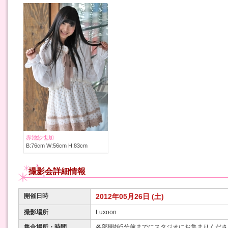
赤池紗也加
B:76cm W:56cm H:83cm
撮影会詳細情報
開催日時
2012年05月26日 (土)
撮影場所
Luxoon
集合場所・時間
各部開始5分前までにスタジオにお集まりくださ