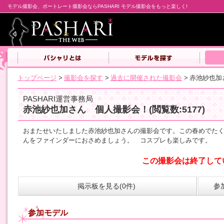
モデル撮影会、ポートレート撮影会ならPASHARI モデル撮影会をもっと楽しく!
トップページ
>
撮影会を探す
>
過去に開催された撮影会
>
赤池紗也加
PASHARI運営事務局
赤池紗也加さん 個人撮影会！
(閲覧数:5177)
おまたせいたしました赤池紗也加さんの撮影会です。この春めでたく
んをファインダーにおさめましょう。 コスプレも楽しみです。
この撮影会は終了して
掲示板を見る(0件)
参
参加モデル