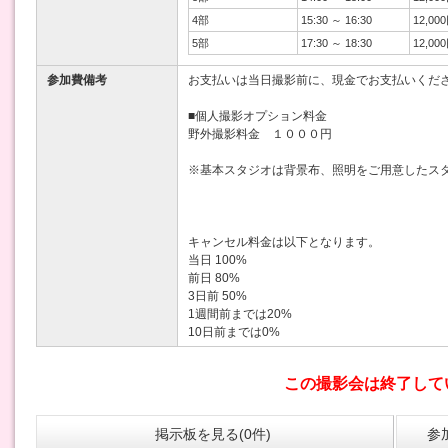
4部
15:30 ～ 16:30
12,00
5部
17:30 ～ 18:30
12,00
参加費備考
お支払いは当日撮影前に、現金でお支払いくだ
■個人撮影オプション料金
野外撮影料金 １０００円
※基本スタジオは背景布、照明をご用意したス
キャンセル料金は以下となります。
当日 100%
前日 80%
3日前 50%
1週間前までは20%
10日前までは0%
この撮影会は終了して
掲示板を見る(0件)
参